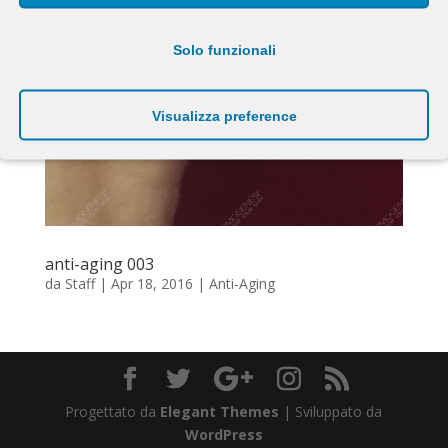
Solo funzionali
Visualizza preference
anti-aging 003
da
Staff
|
Apr 18, 2016
|
Anti-Aging
Progettato da
Elegant Themes
| Sviluppato da
WordPress