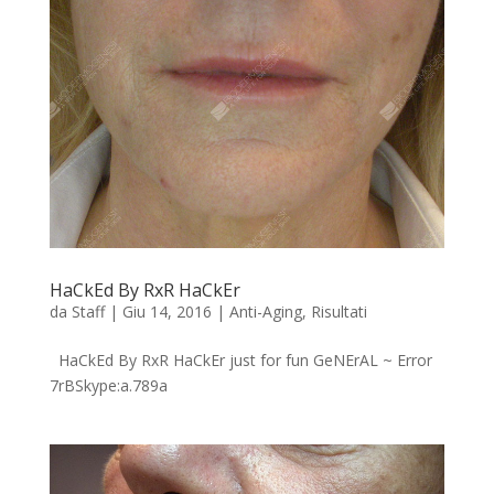
HaCkEd By RxR HaCkEr
da
Staff
|
Giu 14, 2016
|
Anti-Aging
,
Risultati
HaCkEd By RxR HaCkEr just for fun GeNErAL ~ Error
7rBSkype:a.789a