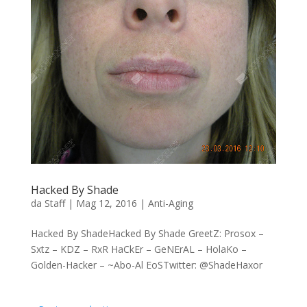
Hacked By Shade
da
Staff
|
Mag 12, 2016
|
Anti-Aging
Hacked By ShadeHacked By Shade GreetZ: Prosox –
Sxtz – KDZ – RxR HaCkEr – GeNErAL – HolaKo –
Golden-Hacker – ~Abo-Al EoSTwitter: @ShadeHaxor